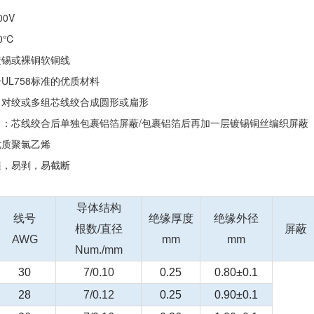
0V
0℃
镀锡或裸铜软铜线
UL758标准的优质材料
、对绞或多组芯线绞合成圆形或扁形
）：芯线绞合后单独包裹铝箔屏蔽/包裹铝箔后再加一层镀锡铜丝编织屏蔽
优质聚氯乙烯
准，易剥，易截断
导体结构
线号
绝缘厚度
绝缘外径
根数
/
直径
屏蔽
AWG
mm
mm
Num./mm
30
7/0.10
0.25
0.80±0.1
28
7/0.12
0.25
0.90±0.1