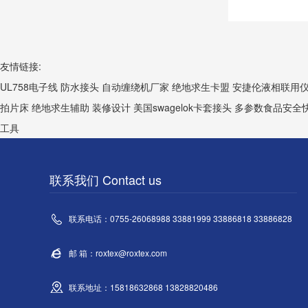
友情链接:
UL758电子线
防水接头
自动缠绕机厂家
绝地求生卡盟
安捷伦液相联用
拍片床
绝地求生辅助
装修设计
美国swagelok卡套接头
多参数食品安全
工具
联系我们 Contact us
联系电话：0755-26068988 33881999 33886818 33886828
邮 箱：roxtex@roxtex.com
联系地址：15818632868 13828820486