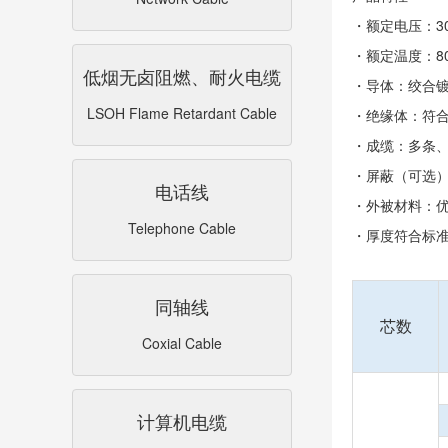
・额定电压：30
・额定温度：8
低烟无卤阻燃、耐火电缆
・导体：绞合
LSOH Flame Retardant Cable
・绝缘体：符合
・成缆：多条
・屏蔽（可选
电话线
・外被材料：
Telephone Cable
・厚度符合标
同轴线
芯数
Coxial Cable
计算机电缆