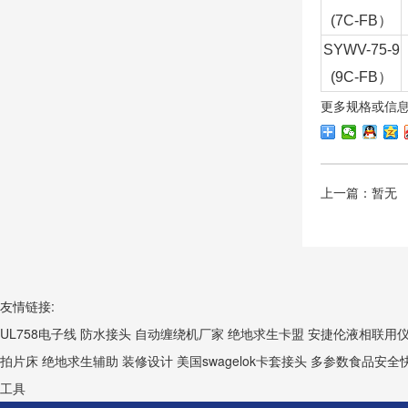
(7C-FB
）
SYWV-75-9
(9C-FB
）
更多规格或信
上一篇：暂无
友情链接:
UL758电子线
防水接头
自动缠绕机厂家
绝地求生卡盟
安捷伦液相联用
拍片床
绝地求生辅助
装修设计
美国swagelok卡套接头
多参数食品安全
工具