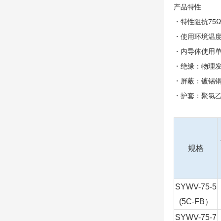
产品特性
・特性阻抗75
・使用环境温度：
・内导体使用
・绝缘：物理
・屏蔽：镀锡
・护套：聚氯
规格
SYWV-75-5
(5C-FB
）
SYWV-75-7