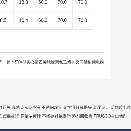
10.7
13.3
60.0
70.0
70.0
8.5
10.4
60.0
70.0
70.0
下一篇：SYV型实心聚乙烯绝缘聚氯乙烯护套同轴射频电缆
力开关
真菌荧光染色液
不锈钢焊管
光学溶解氧探头
展厅设计
矿物质电缆
舱
废酸处理
尿氟浓度计
不锈钢衬氟蝶阀
溶剂回收机
TRUSCO中山切削