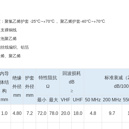
Ω
聚氯乙烯护套 -25℃~+70℃， 聚乙烯护套-40℃~+70℃
单支裸铜线
发泡聚乙烯
铜丝线编织、铝箔
乙烯、聚乙烯
回波损耗
内导
特性阻抗
标准衰减（
绝缘
护套
dB
体结
Ω
dB/10
外径
外径
≥
构
mm
mm
mm
最小
最大
VHF
UHF
50 MHz
200 MHz
55
1.0
4.80
7.2
72.0
78.0
20.0
18.0
4.8
9.7