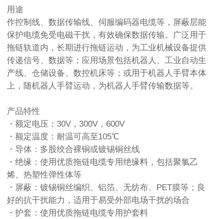
用途
作控制线、数据传输线、伺服编码器电缆等，屏蔽层能
保护电缆免受电磁干扰，有效确保数据传输。广泛用于
拖链轨道内，长期进行拖链运动，为工业机械设备提供
传递信号、数据等；应用场景包括机器人、工业自动生
产线、仓储设备、数控机床等；或用于机器人手臂本体
上，随机器人手臂运动，为机器人手臂传输数据等。
产品特性
・额定电压：30V，300V，600V
・额定温度：耐温可高至105℃
・导体：多股绞合裸铜或镀锡铜丝线
・绝缘：使用优质拖链电缆专用绝缘料，包括聚氯乙
烯、热塑性弹性体等
・屏蔽：镀锡铜丝编织、铝箔、无纺布、PET膜等；良
好的抗干扰能力，适用于易受外部电场干扰的场合
・护套：使用优质拖链电缆专用护套料