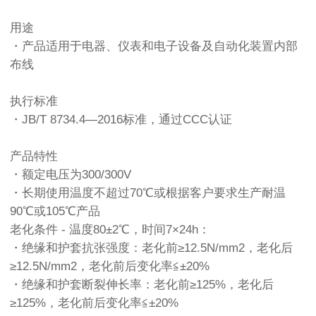
用途
・产品适用于电器、仪表和电子设备及自动化装置内部
布线
执行标准
・JB/T 8734.4—2016标准，通过CCC认证
产品特性
・额定电压为300/300V
・长期使用温度不超过70℃或根据客户要求生产耐温
90℃或105℃产品
老化条件 - 温度80±2℃，时间7×24h：
・绝缘和护套抗张强度：老化前≥12.5N/mm2，老化后
≥12.5N/mm2，老化前后变化率≦±20%
・绝缘和护套断裂伸长率：老化前≥125%，老化后
≥125%，老化前后变化率≦±20%