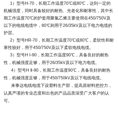
1）型号H-70，长期工作温度
70
℃或8
0
℃，达到一定的
机械强度，同时具备较好的耐热、光老化和耐寒性，其中长
期工作温度
70
℃的护套用聚氯乙烯
主要使用在450/750V及
以下的电线电缆中，8
0
℃则用于26/35kV及以下电力电缆的
护层
。
2）型号HR-70，
长期工作温度
70
℃或80℃，柔软性和耐
寒性较好，用于
450/750V及以下柔软电线电缆。
3）型号H
Ⅰ-90，
长期工作温度9
0
℃，具备良好的耐热
性，机械强度足够，用于
26/35kV及以下电力电缆。
4）型号H
Ⅱ-90，
长期工作温度9
0
℃，具备良好的耐热
性，机械强度足够，
用于450
/750kV及以下电线电缆。
来事达电线电缆下设塑料生产部，提高原材料把控力，
认真严谨的专业态度和出色的产品品质深受广大客户的认
可。