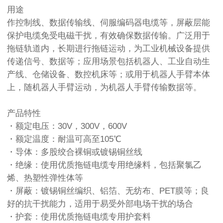
用途
作控制线、数据传输线、伺服编码器电缆等，屏蔽层能
保护电缆免受电磁干扰，有效确保数据传输。广泛用于
拖链轨道内，长期进行拖链运动，为工业机械设备提供
传递信号、数据等；应用场景包括机器人、工业自动生
产线、仓储设备、数控机床等；或用于机器人手臂本体
上，随机器人手臂运动，为机器人手臂传输数据等。
产品特性
・额定电压：30V，300V，600V
・额定温度：耐温可高至105℃
・导体：多股绞合裸铜或镀锡铜丝线
・绝缘：使用优质拖链电缆专用绝缘料，包括聚氯乙
烯、热塑性弹性体等
・屏蔽：镀锡铜丝编织、铝箔、无纺布、PET膜等；良
好的抗干扰能力，适用于易受外部电场干扰的场合
・护套：使用优质拖链电缆专用护套料