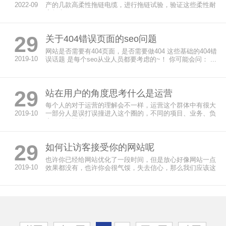
2022-09
产的几款高柔性拖链电缆，进行拖链试验，验证这些柔性耐
弯折电...
29
关于404错误页面的seo问题
网站是否需要有404页面，是否需要做404 这些基础的404错
2019-10
误话题 是每个seo从业人员都要考虑的~！ 你可能会问： ...
29
站在用户的角度思考什么是运营
每个人的对于运营的理解会不一样，运营这个群体中有很大
2019-10
一部分人是误打误撞进入这个圈的，不同的项目、业务、负
责不同的模块，3...
29
如何让访客接受你的网站呢
也许你已经给网站优化了一段时间，但是放心好像网站一点
2019-10
效果都没有，也许你会很气馁，失去信心，那么我们应该这
么样去做找到问题...