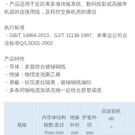
・产品适用于近距离多项传输系统、数码投影或高频率
机器的连接用线，及程控交换机房的通信
执行标准
・GB/T 14864-2013、SJ/T 11138-1997、来事达公司企
业标准Q/LSD01-2002
产品特性
・导体：多股绞合镀锡铜线
・绝缘：物理发泡聚乙烯
・屏蔽：铝箔麦拉隔离，镀锡铜线编织
・多条同轴电缆加填充物一起绞合挤塑成缆
回波损耗
内导体结构
绝缘
护套外
dB
规格
根数
/
直径
外径
径
≥
Num./mm
mm
mm