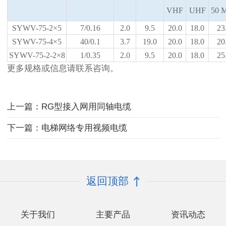
VHF
UHF
50 
SYWV-75-2×5
7/0.16
2.0
9.5
20.0
18.0
23
SYWV-75-4×5
40/0.1
3.7
19.0
20.0
18.0
20
SYWV-75-2-2×8
1/0.35
2.0
9.5
20.0
18.0
25
更多规格或信息请联系咨询。
上一篇：RG型接入网用同轴电缆
下一篇：电梯网络专用视频电缆
返回顶部
关于我们
主要产品
资讯动态